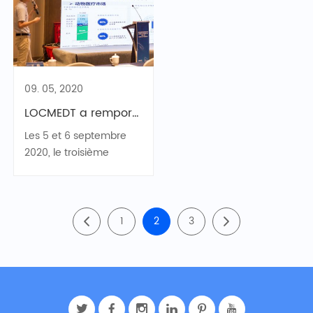
09. 05, 2020
LOCMEDT a remporté le deuxième prix du troisième concours d'innovation et d'entrepreneuriat en matière de dispositifs médicaux en Chine
Les 5 et 6 septembre
2020, le troisième
concours d'innovation
et d'entrepreneuriat en
matière de dispositifs
médicaux en Chine
1
2
3
s'est tenu à Anji, dans la
province du Zhejiang.